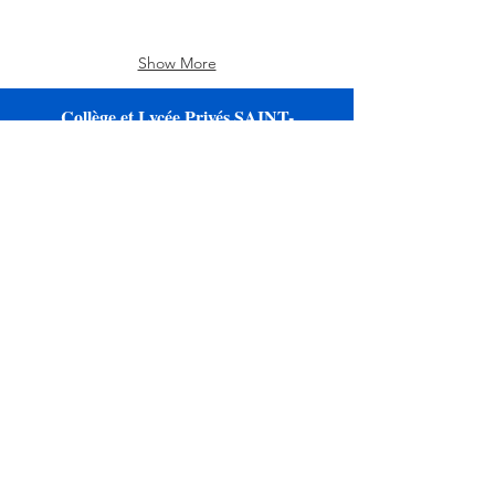
Show More
Collège et Lycée Privés SAINT-
PIERRE CHANEL
33, rue du Chardon
57100 Thionville
Tél :
03 82 88 11 34
Chanel Thionville