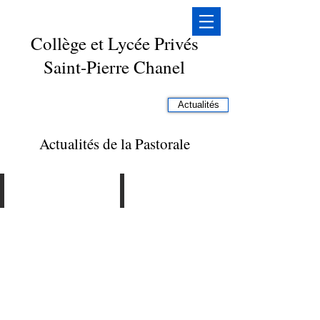
Collège et Lycée Privés
Saint-Pierre Chanel
Actualités
Actualités de la Pastorale
Le 25 mars 2022
Le 19 mars 2022
Clic
Clic
sur
sur
l'image
l'image
...
...