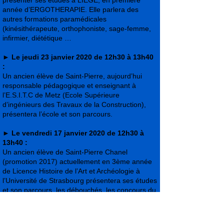
présenter ses études à LIEGE, en première
année d’ERGOTHERAPIE. Elle parlera des
autres formations paramédicales
(kinésithérapeute, orthophoniste, sage-femme,
infirmier, diététique …
►
Le jeudi 23 janvier 2020 de 12h30 à 13h40
:
Un ancien élève de Saint-Pierre, aujourd’hui
responsable pédagogique et enseignant à
l’E.S.I.T.C de Metz (Ecole Supérieure
d’ingénieurs des Travaux de la Construction),
présentera l’école et son parcours.
►
Le vendredi 17 janvier 2020 de 12h30 à
13h40 :
Un ancien élève de Saint-Pierre Chanel
(promotion 2017) actuellement en 3ème année
de Licence Histoire de l’Art et Archéologie à
l’Université de Strasbourg présentera ses études
et son parcours, les débouchés, les concours du
patrimoine.
►
Le Jeudi 16 janvier 2020 de 12h30 à 13h40